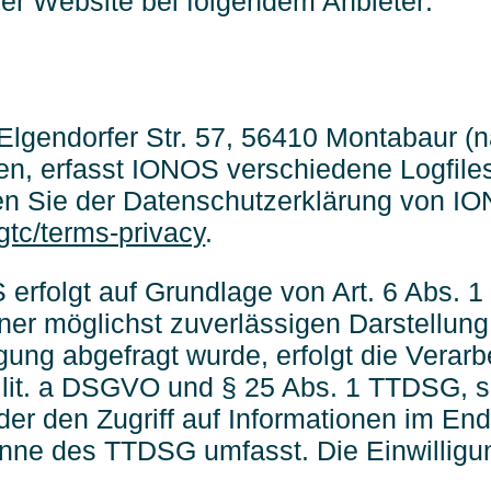
rer Website bei folgendem Anbieter:
 Elgendorfer Str. 57, 56410 Montabaur 
, erfasst IONOS verschiedene Logfiles 
en Sie der Datenschutzerklärung von I
gtc/terms-privacy
.
rfolgt auf Grundlage von Art. 6 Abs. 1 
iner möglichst zuverlässigen Darstellun
gung abgefragt wurde, erfolgt die Verarb
 lit. a DSGVO und § 25 Abs. 1 TTDSG, so
r den Zugriff auf Informationen im End
inne des TTDSG umfasst. Die Einwilligung