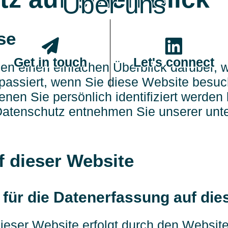
Über uns
se
Get in touch
Let's connect
en einen einfachen Überblick darüber, w
assiert, wenn Sie diese Website besu
enen Sie persönlich identifiziert werden
atenschutz entnehmen Sie unserer unte
f dieser Website
h für die Datenerfassung auf di
ieser Website erfolgt durch den Websit